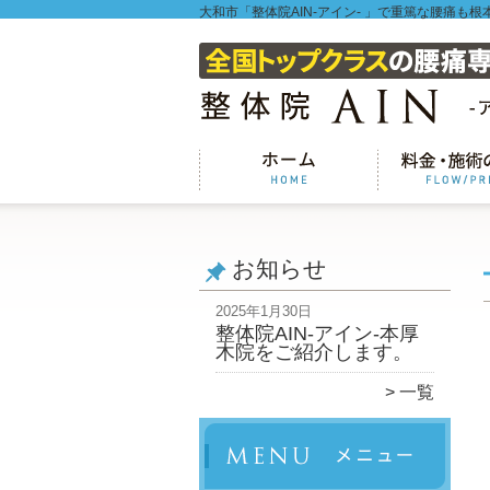
大和市「整体院AIN-アイン- 」で重篤な腰痛も根
お知らせ
2025年1月30日
整体院AIN-アイン-本厚
木院をご紹介します。
一覧