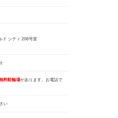
 シティ 206号室
分
無料駐輪場
があります。お電話で
さい