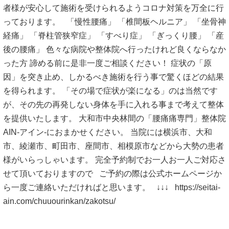
者様が安心して施術を受けられるようコロナ対策を万全に行
っております。 「慢性腰痛」 「椎間板ヘルニア」 「坐骨神
経痛」 「脊柱管狭窄症」 「すべり症」 「ぎっくり腰」 「産
後の腰痛」 色々な病院や整体院へ行ったけれど良くならなか
った方 諦める前に是非一度ご相談ください！ 症状の「原
因」を突き止め、しかるべき施術を行う事で驚くほどの結果
を得られます。 「その場で症状が楽になる」のは当然です
が、その先の再発しない身体を手に入れる事まで考えて整体
を提供いたします。 大和市中央林間の「腰痛痛専門」整体院
AIN-アイン-におまかせください。 当院には横浜市、大和
市、綾瀬市、町田市、座間市、相模原市などから大勢の患者
様がいらっしゃいます。 完全予約制でお一人お一人ご対応さ
せて頂いておりますので ご予約の際は公式ホームページか
ら一度ご連絡いただければと思います。 ↓↓↓
https://seitai-
ain.com/chuuourinkan/zakotsu/