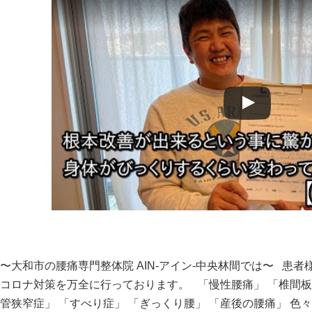
Watch this video on YouTube
〜大和市の腰痛専門整体院 AIN-アイン-中央林間では〜 患
コロナ対策を万全に行っております。 「慢性腰痛」 「椎間板
管狭窄症」 「すべり症」 「ぎっくり腰」 「産後の腰痛」 