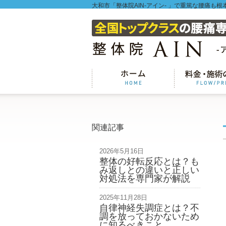
大和市「整体院AIN-アイン- 」で重篤な腰痛も根
関連記事
2026年5月16日
整体の好転反応とは？も
み返しとの違いと正しい
対処法を専門家が解説
2025年11月28日
自律神経失調症とは？不
調を放っておかないため
に知るべきこと