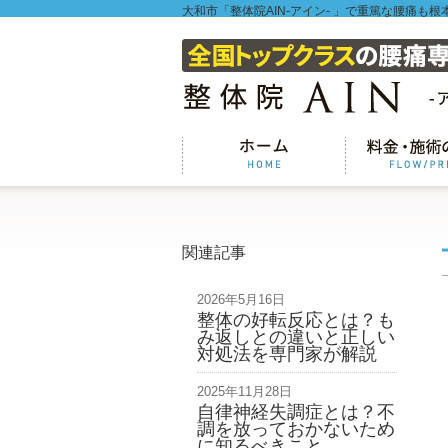
大和市「整体院AIN-アイン- 」で重篤な腰痛も根
関連記事
2026年5月16日
整体の好転反応とは？も
み返しとの違いと正しい
対処法を専門家が解説
2025年11月28日
自律神経失調症とは？不
調を放っておかないため
に知るべきこと