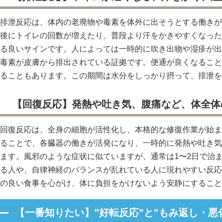
排泄反応は、体内の老廃物や毒素を体外に出そうとする働きが
後にトイレの回数が増えたり、普段より汗をかきやすくなった
る良いサインです。人によっては一時的に吹き出物や湿疹が出
毒素が皮膚から排出されている証拠です。便通が良くなること
ることもあります。この期間は水分をしっかり摂って、排泄を
【回復反応】発熱や吐き気、腹痛など、体全体
回復反応は、全身の細胞が活性化し、本格的な修復作業が始ま
ることで、各臓器の働きが活発になり、一時的に発熱や吐き気
ます。風邪のような症状に似ていますが、通常は1〜2日で治
る人や、自律神経のバランスが乱れている人に現れやすい反応
の良い食事を心がけ、体に負担をかけないよう安静にすること
【一番知りたい】”好転反応”と”もみ返し・悪