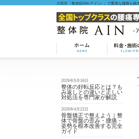
大和市「整体院AIN-アイン- 」で重篤な腰痛も根
2026年5月16日
整体の好転反応とは？も
み返しとの違いと正しい
対処法を専門家が解説
2026年4月22日
骨盤矯正で整えよう｜整
体で骨盤の歪み・腰痛・
姿勢を根本改善する完全
ガイド