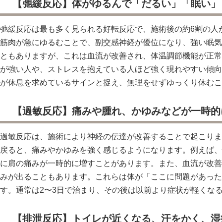
【弛緩反応】体がゆるんで「だるい」「眠い」
弛緩反応は最も多く見られる好転反応で、施術後の約6割の人
筋肉が急にゆるむことで、副交感神経が優位になり、強い眠気
ともありますが、これは血流が改善され、体温調節機能が正常
が強い人や、ストレスを抱えている人ほど強く現れやすい傾向
が休息を求めているサインと捉え、無理をせずゆっくり休むこ
【過敏反応】痛みや腫れ、かゆみなどが一時的
過敏反応は、施術により神経の伝達が改善することで起こりま
戻ると、痛みやかゆみを強く感じるようになります。例えば、
に肩の痛みが一時的に増すことがあります。また、血流が改善
みが出ることもあります。これらは体が「ここに問題があった
す。通常は2〜3日で治まり、その後は以前より症状が軽くな
【排泄反応】トイレが近くなる、汗をかく、湿